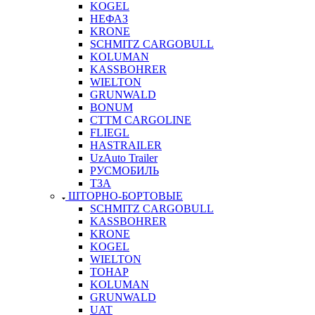
KOGEL
НЕФАЗ
KRONE
SCHMITZ CARGOBULL
KOLUMAN
KASSBOHRER
WIELTON
GRUNWALD
BONUM
CTTM CARGOLINE
FLIEGL
HASTRAILER
UzAuto Trailer
РУСМОБИЛЬ
ТЗА
ШТОРНО-БОРТОВЫЕ
SCHMITZ CARGOBULL
KASSBOHRER
KRONE
KOGEL
WIELTON
ТОНАР
KOLUMAN
GRUNWALD
UAT