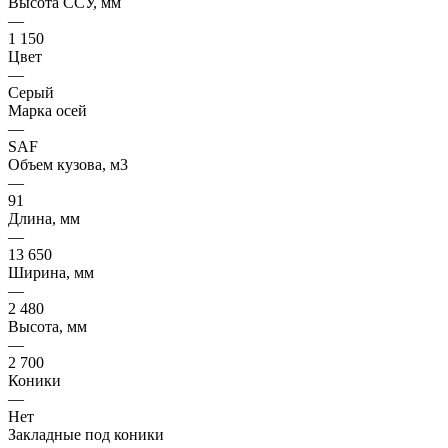
Высота ССУ, мм
—
1 150
Цвет
—
Серый
Марка осей
—
SAF
Объем кузова, м3
—
91
Длина, мм
—
13 650
Ширина, мм
—
2 480
Высота, мм
—
2 700
Коники
—
Нет
Закладные под коники